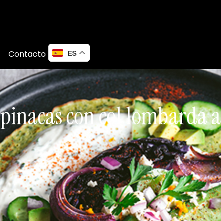
Contacto
ES
pinacas con col lombarda a