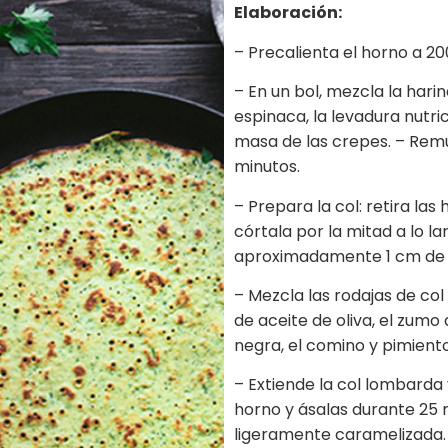
Elaboración:
– Precalienta el horno a 20
– En un bol, mezcla la hari
espinaca, la levadura nutri
masa de las crepes. – Remu
minutos.
– Prepara la col: retira la
córtala por la mitad a lo la
aproximadamente 1 cm de 
– Mezcla las rodajas de col
de aceite de oliva, el zumo 
negra, el comino y pimient
– Extiende la col lombarda 
horno y ásalas durante 25 m
ligeramente caramelizada.