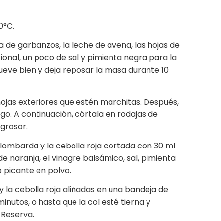
0°C.
na de garbanzos, la leche de avena, las hojas de
cional, un poco de sal y pimienta negra para la
eve bien y deja reposar la masa durante 10
s hojas exteriores que estén marchitas. Después,
rgo. A continuación, córtala en rodajas de
grosor.
 lombarda y la cebolla roja cortada con 30 ml
de naranja, el vinagre balsámico, sal, pimienta
o picante en polvo.
y la cebolla roja aliñadas en una bandeja de
inutos, o hasta que la col esté tierna y
 Reserva.