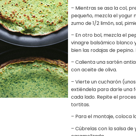
– Mientras se asa la col, p
pequeño, mezcla el yogur nat
zumo de 1/2 limón, sal, pimi
– En otro bol, mezcla el p
vinagre balsámico blanco y 
bien las rodajas de pepino.
– Calienta una sartén anti
con aceite de oliva.
– Vierte un cucharón (unos
extiéndela para darle una 
cada lado. Repite el proce
tortitas.
– Para el montaje, coloca l
– Cúbrelas con la salsa de y