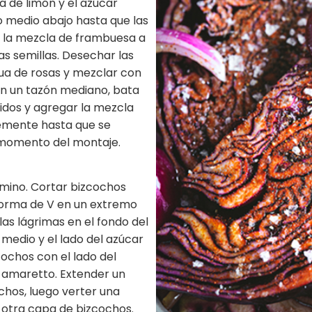
a de limón y el azúcar
o medio abajo hasta que las
r la mezcla de frambuesa a
as semillas. Desechar las
gua de rosas y mezclar con
n un tazón mediano, bata
idos y agregar la mezcla
emente hasta que se
l momento del montaje.
mino. Cortar bizcochos
 forma de V en un extremo
as lágrimas en el fondo del
medio y el lado del azúcar
cochos con el lado del
n amaretto. Extender un
hos, luego verter una
 otra capa de bizcochos.