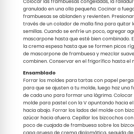
Colocar las frambuesas congeladas, la ralladur
granulado en una olla pequeña. Cocinar a fueg
frambuesas se ablanden y revienten. Presiona
través de un colador de malla fina para quitar l
semillas. Cuando se enfríe un poco, agregar a
mascarpone hasta que esté bien combinado. E
la crema espesa hasta que se formen picos ríg
de mascarpone de frambuesa y mezclar suav
combinen. Conservar en el frigorífico hasta e
Ensamblado
Forrar los moldes para tartas con papel perga
para que se ajusten a tu molde, luego haz una
de cada uno para formar una lágrima. Colocar l
molde para pastel con la V apuntando hacia el 
hacia abajo. Forrar los lados del molde con biz
azúcar hacia afuera. Cepillar los bizcochos co
poco de cuajada de frambuesa sobre los bizcoc
capa gruesa de crema diplomática, seguida de